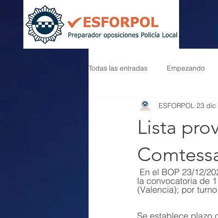
Todas las entradas
Empezando
ESFORPOL
23 dic
Lista pro
Comtess
 En el BOP 23/12/2022 se ha publicado la Lista Provisional de admitidos y excluidos para 
la convocatoria de 1
(Valencia); por turno 
Se establece plazo d