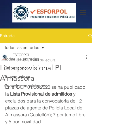
Entrada
Todas las entradas
ESFORPOL
Todas las entradas
1 jun 2023
1 min de lectura
Lista provisional PL
Empezando
Almassora
Tu comunidad
Consejos para bloguear
En el BOP 01/06/2023 se ha publicado 
la
 Lista Provisional de admitidos
 y 
excluidos para la convocatoria de 12 
plazas de agente de Policía Local de 
Almassora (Castellón); 7 por turno libre 
y 5 por movilidad.