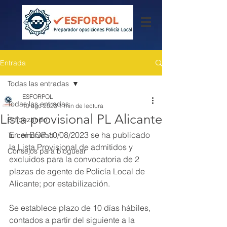
Entrada
Todas las entradas
ESFORPOL
Todas las entradas
10 ago 2023
1 min de lectura
Lista provisional PL Alicante
Empezando
En el BOP 10/08/2023 se ha publicado 
Tu comunidad
la Lista Provisional de admitidos y 
Consejos para bloguear
excluidos para la convocatoria de 2 
plazas de agente de Policía Local de 
Alicante; por estabilización.
Se establece plazo de 10 días hábiles, 
contados a partir del siguiente a la 