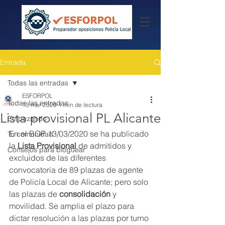
Entrada
Todas las entradas
ESFORPOL
Todas las entradas
13 mar 2020
1 min de lectura
Lista provisional PL Alicante
Empezando
En el BOP 13/03/2020 se ha publicado 
Tu comunidad
la 
Lista Provisional
 de admitidos y 
Consejos para bloguear
excluidos de las diferentes 
convocatoria de 89 plazas de agente 
de Policía Local de Alicante; pero solo 
las plazas de 
consolidación
 y 
movilidad. Se amplia el plazo para 
dictar resolución a las plazas por turno 