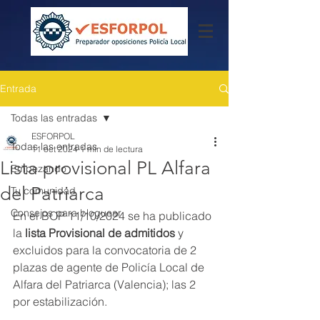
Entrada
Todas las entradas
ESFORPOL
Todas las entradas
11 oct 2024
1 min de lectura
Lista provisional PL Alfara
Empezando
del Patriarca
Tu comunidad
Consejos para bloguear
En el BOP 11/10/2024 se ha publicado 
la 
lista Provisional de admitidos
 y 
excluidos para la convocatoria de 2 
plazas de agente de Policía Local de 
Alfara del Patriarca (Valencia); las 2 
por estabilización.