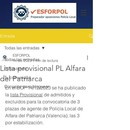
Entrada
Todas las entradas
ESFORPOL
Todas las entradas
14 dic 2023
1 min de lectura
Lista provisional PL Alfara
Empezando
del Patriarca
Tu comunidad
Consejos para bloguear
En el BOP 14/12/2023 se ha publicado 
la 
lista Provisional
 de admitidos y 
excluidos para la convocatoria de 3 
plazas de agente de Policía Local de 
Alfara del Patriarca (Valencia); las 3 
por estabilización.