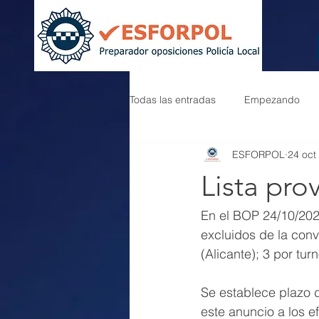
Todas las entradas
Empezando
ESFORPOL
24 oct
Lista pro
En el BOP 24/10/202
excluidos de la conv
(Alicante); 3 por tur
Se establece plazo d
este anuncio a los 