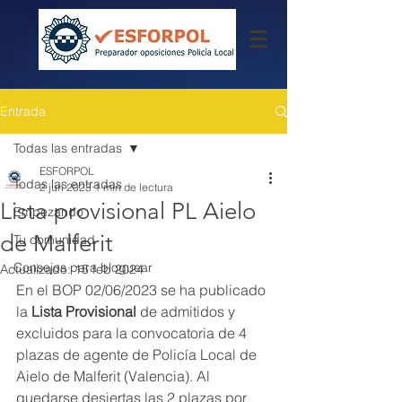
Entrada
Todas las entradas
ESFORPOL
Todas las entradas
2 jun 2023
1 min de lectura
Lista provisional PL Aielo
Empezando
de Malferit
Tu comunidad
Consejos para bloguear
Actualizado:
15 feb 2024
En el BOP 02/06/2023 se ha publicado 
la 
Lista Provisional
 de admitidos y 
excluidos para la convocatoria de 4 
plazas de agente de Policía Local de 
Aielo de Malferit (Valencia). Al 
quedarse desiertas las 2 plazas por 