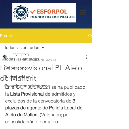
Entrada
Todas las entradas
ESFORPOL
Todas las entradas
30 jul 2021
1 min de lectura
Lista provisional PL Aielo
Empezando
de Malferit
Tu comunidad
Consejos para bloguear
En el BOP 30/07/2021 se ha publicado 
la 
Lista Provisional
 de admitidos y 
excluidos de la convocatoria de 
3 
plazas de agente de Policía Local de 
Aielo de Malferit 
(Valencia); por 
consolidación de empleo.