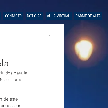
CONTACTO
NOTICIAS
AULA VIRTUAL
DARME DE ALTA
ela
luidos para la 
6 por  turno 
n de este 
ciones por 