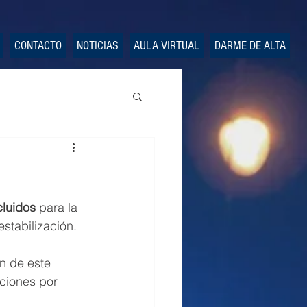
CONTACTO
NOTICIAS
AULA VIRTUAL
DARME DE ALTA
cluidos
 para la 
estabilización.
n de este 
ciones por 