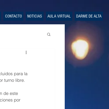
CONTACTO
NOTICIAS
AULA VIRTUAL
DARME DE ALTA
luidos para la 
 turno libre.
n de este 
ciones por 