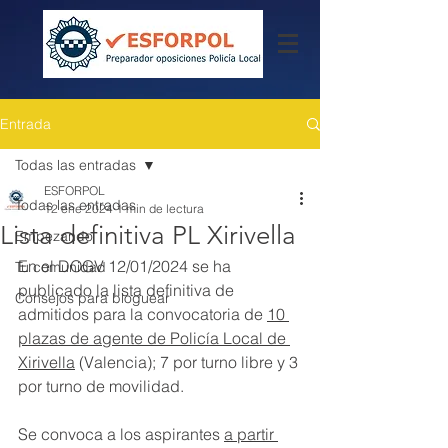
Entrada
Todas las entradas
ESFORPOL
Todas las entradas
12 ene 2024
1 min de lectura
Lista definitiva PL Xirivella
Empezando
En el DOGV 12/01/2024 se ha 
Tu comunidad
publicado la lista definitiva de 
Consejos para bloguear
admitidos para la convocatoria de 
10 
plazas de agente de Policía Local de 
Xirivella
 (Valencia); 7 por turno libre y 3 
por turno de movilidad.
Se convoca a los aspirantes 
a partir 