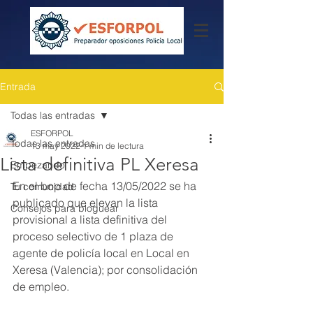
Entrada
Todas las entradas
ESFORPOL
Todas las entradas
13 may 2022
1 min de lectura
Lista definitiva PL Xeresa
Empezando
En el bop de fecha 13/05/2022 se ha 
Tu comunidad
publicado que elevan la lista 
Consejos para bloguear
provisional a lista definitiva del 
proceso selectivo de 1 plaza de 
agente de policía local en Local en 
Xeresa (Valencia); por consolidación 
de empleo.