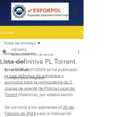
Entrada
Todas las entradas
ESFORPOL
Todas las entradas
26 ene 2024
1 min de lectura
Lista definitiva PL Torrent
Empezando
En el BOP 26/01/2024 se ha publicado 
Tu comunidad
la 
lista definitiva de admitidos y 
Consejos para bloguear
excluidos para la convocatoria de 2 
plazas de agente de Policía Local de 
Torrent
 (Valencia); por estabilización.
Se convoca a los aspirantes el 
20 de 
Febrero de 2024
 para la realización 