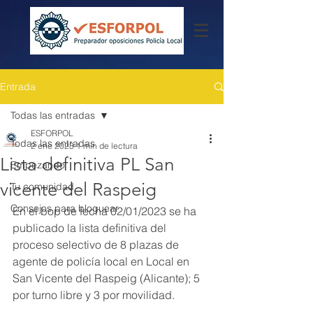
Entrada
Todas las entradas
ESFORPOL
Todas las entradas
2 ene 2023
1 min de lectura
Lista definitiva PL San
Empezando
vicente del Raspeig
Tu comunidad
Consejos para bloguear
En el bop de fecha 02/01/2023 se ha 
publicado la lista definitiva del 
proceso selectivo de 8 plazas de 
agente de policía local en Local en 
San Vicente del Raspeig (Alicante); 5 
por turno libre y 3 por movilidad.