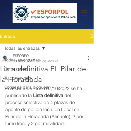
Entrada
Todas las entradas
ESFORPOL
Todas las entradas
13 oct 2022
1 min de lectura
Lista definitiva PL Pilar de
Empezando
la Horadada
Tu comunidad
Consejos para bloguear
En el bop de fecha 07/10/2022 se ha 
publicado la 
Lista definitiva 
del 
proceso selectivo de 4 plazas de 
agente de policía local en Local en 
Pilar de la Horadada (Alicante); 2 por 
turno libre y 2 por movilidad.