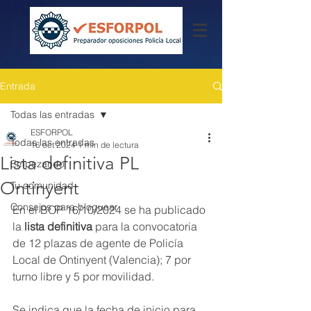
Entrada
Todas las entradas
ESFORPOL
Todas las entradas
16 oct 2024
1 min de lectura
Lista definitiva PL
Empezando
Ontinyent
Tu comunidad
Consejos para bloguear
En el BOP 16/10/2024 se ha publicado 
la 
lista definitiva
 para la convocatoria 
de 12 plazas de agente de Policía 
Local de Ontinyent (Valencia); 7 por 
turno libre y 5 por movilidad.
Se indica que la fecha de inicio para 