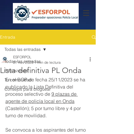
Entrada
Todas las entradas
ESFORPOL
Todas las entradas
27 nov 2023
1 min de lectura
Lista definitiva PL Onda
Empezando
En el BOP de fecha 25/11/2023 se ha 
Tu comunidad
publicado la Lista Definitiva del 
Consejos para bloguear
proceso selectivo de 
9 plazas de 
agente de policía local en Onda
(Castellón); 5 por turno libre y 4 por 
turno de movilidad.
Se convoca a los aspirantes del turno 