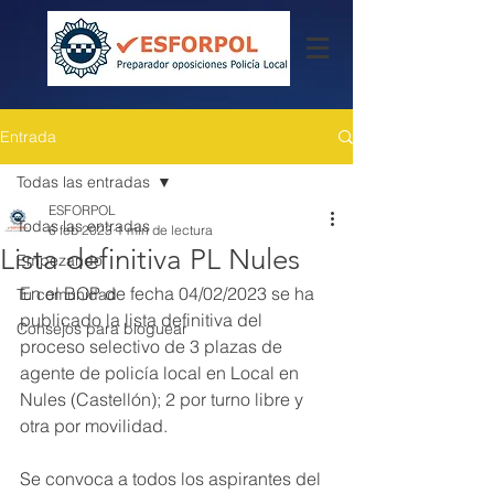
Entrada
Todas las entradas
ESFORPOL
Todas las entradas
6 feb 2023
1 min de lectura
Lista definitiva PL Nules
Empezando
En el BOP de fecha 04/02/2023 se ha 
Tu comunidad
publicado la lista definitiva del 
Consejos para bloguear
proceso selectivo de 3 plazas de 
agente de policía local en Local en 
Nules (Castellón); 2 por turno libre y 
otra por movilidad.
Se convoca a todos los aspirantes del 