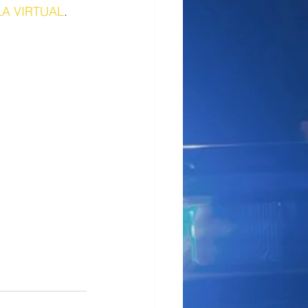
A VIRTUAL
.