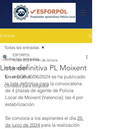
Entrada
Todas las entradas
ESFORPOL
Todas las entradas
10 jun 2024
1 min de lectura
Lista definitiva PL Moixent
Empezando
En el BOP 10/06/2024 se ha publicado 
Tu comunidad
la lista definitiva para la convocatoria 
Consejos para bloguear
de 4 plazas de agente de Policía 
Local de Moixent (Valencia); las 4 por 
estabilización.
Se convoca a los aspirantes el día 
25 
de junio de 2024
 para la realización 