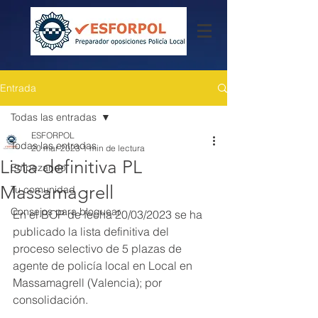
Entrada
Todas las entradas
ESFORPOL
Todas las entradas
20 mar 2023
1 min de lectura
Lista definitiva PL
Empezando
Massamagrell
Tu comunidad
Consejos para bloguear
En el BOP de fecha 20/03/2023 se ha 
publicado la lista definitiva del 
proceso selectivo de 5 plazas de 
agente de policía local en Local en 
Massamagrell (Valencia); por 
consolidación.