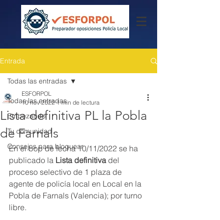
Entrada
Todas las entradas
ESFORPOL
Todas las entradas
10 nov 2022
1 min de lectura
Lista definitiva PL la Pobla
Empezando
de Farnals
Tu comunidad
Consejos para bloguear
En el bop de fecha 10/11/2022 se ha 
publicado la
 Lista definitiva
 del 
proceso selectivo de 1 plaza de 
agente de policía local en Local en la 
Pobla de Farnals (Valencia); por turno 
libre. 