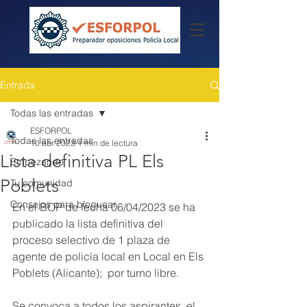
Entrada
Todas las entradas
ESFORPOL
Todas las entradas
10 abr 2023
1 min de lectura
Lista definitiva PL Els
Empezando
Poblets
Tu comunidad
Consejos para bloguear
En el BOP de fecha 06/04/2023 se ha 
publicado la lista definitiva del 
proceso selectivo de 1 plaza de 
agente de policía local en Local en Els 
Poblets (Alicante);  por turno libre.
Se convoca a todos los aspirantes, el 