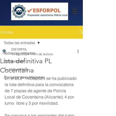
Entrada
Todas las entradas
ESFORPOL
Todas las entradas
14 ago 2024
1 min de lectura
Lista definitiva PL
Empezando
Cocentaina
Tu comunidad
Consejos para bloguear
En el BOP 14/08/2024 se ha publicado 
la lista definitiva para la convocatoria 
de 7 plazas de agente de Policía 
Local de Cocentaina (Alicante); 4 por 
turno  libre y 3 por movilidad.
Se convoca a los aspirantes del turno 