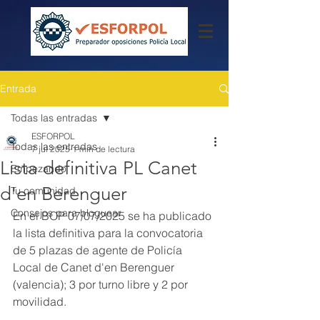
Entrada
Todas las entradas
ESFORPOL
Todas las entradas
7 jul 2025
1 min de lectura
Lista definitiva PL Canet
Empezando
d'en Berenguer
Tu comunidad
Consejos para bloguear
En el BOP 07/07/2025 se ha publicado 
la lista definitiva para la convocatoria 
de 5 plazas de agente de Policía 
Local de Canet d'en Berenguer 
(valencia); 3 por turno libre y 2 por 
movilidad. 