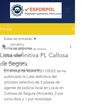
Entrada
Todas las entradas
ESFORPOL
Todas las entradas
3 nov 2022
1 min de lectura
Lista definitiva PL Callosa
Empezando
de Segura
Tu comunidad
Consejos para bloguear
En el bop de fecha 03/11/2022 se ha 
publicado la Lista definitiva del 
proceso selectivo de 3 plazas de 
agente de policía local en Local en 
Callosa de Segura (Alicante); 2 por 
turno libre y 1 por movilidad.