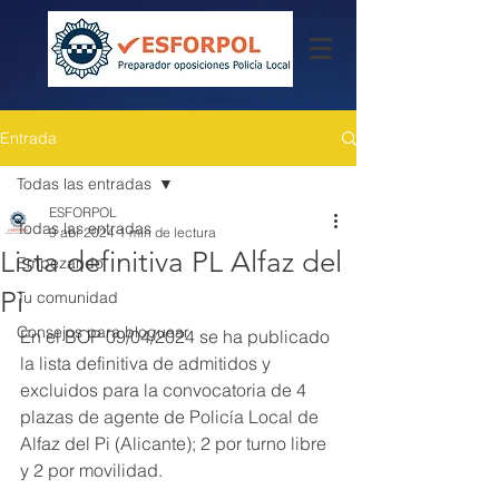
Entrada
Todas las entradas
ESFORPOL
Todas las entradas
9 abr 2024
1 min de lectura
Lista definitiva PL Alfaz del
Empezando
Pi
Tu comunidad
Consejos para bloguear
En el BOP 09/04/2024 se ha publicado 
la lista definitiva de admitidos y 
excluidos para la convocatoria de 4 
plazas de agente de Policía Local de 
Alfaz del Pi (Alicante); 2 por turno libre 
y 2 por movilidad.