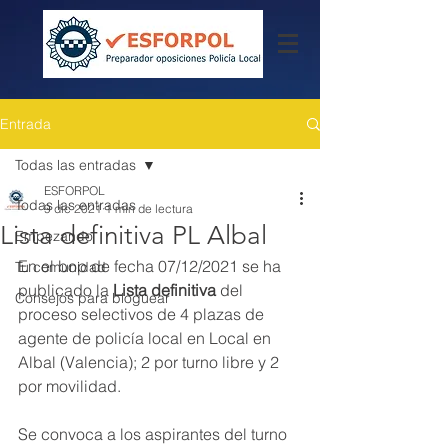
Entrada
Todas las entradas
ESFORPOL
Todas las entradas
9 dic 2021
1 min de lectura
Lista definitiva PL Albal
Empezando
En el bop de fecha 07/12/2021 se ha 
Tu comunidad
publicado la 
Lista definitiva
 del 
Consejos para bloguear
proceso selectivos de 4 plazas de 
agente de policía local en Local en 
Albal (Valencia); 2 por turno libre y 2 
por movilidad.
Se convoca a los aspirantes del turno 