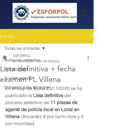
Entrada
Todas las entradas
ESFORPOL
Todas las entradas
24 nov 2020
1 min de lectura
Lista definitiva + fecha
Empezando
examen PL Villena
Tu comunidad
Consejos para bloguear
En el bop de fecha 23/11/2020 se ha 
publicado la 
Lista definitiva 
del 
proceso selectivo de
 11 plazas de 
agente de policía local en Local en 
Villena
 (Alicante); 6 por turno libre y 5 
por movilidad.