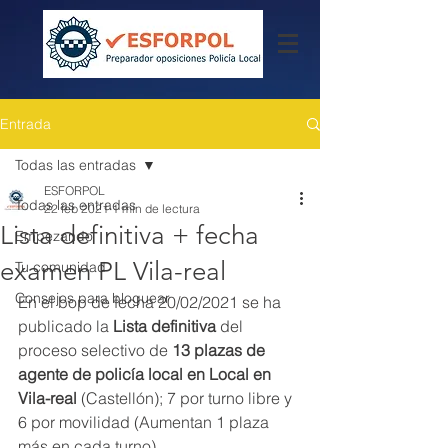
Entrada
Todas las entradas
ESFORPOL
Todas las entradas
22 feb 2021
1 min de lectura
Lista definitiva + fecha
Empezando
examen PL Vila-real
Tu comunidad
Consejos para bloguear
En el bop de fecha 20/02/2021 se ha 
publicado la 
Lista definitiva
 del 
proceso selectivo de 
13 plazas de 
agente de policía local en Local en 
Vila-real 
(Castellón); 7 por turno libre y 
6 por movilidad (Aumentan 1 plaza 
más en cada turno).