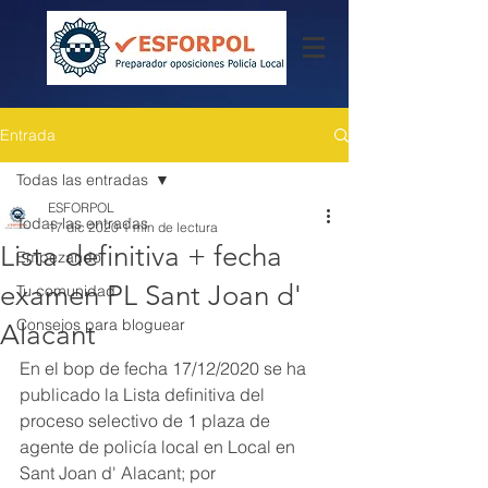
Entrada
Todas las entradas
ESFORPOL
Todas las entradas
17 dic 2020
1 min de lectura
Lista definitiva + fecha
Empezando
examen PL Sant Joan d'
Tu comunidad
Consejos para bloguear
Alacant
En el bop de fecha 17/12/2020 se ha 
publicado la Lista definitiva del 
proceso selectivo de 1 plaza de 
agente de policía local en Local en 
Sant Joan d' Alacant; por 