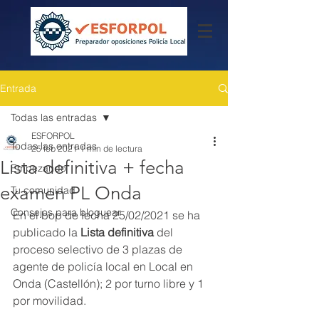
Entrada
Todas las entradas
ESFORPOL
Todas las entradas
25 feb 2021
1 min de lectura
Lista definitiva + fecha
Empezando
examen PL Onda
Tu comunidad
Consejos para bloguear
En el bop de fecha 25/02/2021 se ha 
publicado la 
Lista definitiva
 del 
proceso selectivo de 3 plazas de 
agente de policía local en Local en 
Onda (Castellón); 2 por turno libre y 1 
por movilidad.