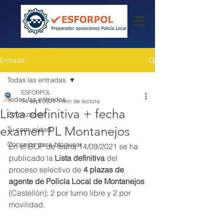
Entrada
Todas las entradas
ESFORPOL
Todas las entradas
14 sept 2021
1 min de lectura
Lista definitiva + fecha
Empezando
examen PL Montanejos
Tu comunidad
Consejos para bloguear
En el BOP de fecha 14/09/2021 se ha 
publicado la 
Lista definitiva
 del 
proceso selectivo de 
4 plazas de 
agente de Policía Local de Montanejos
(Castellón); 2 por turno libre y 2 por 
movilidad.