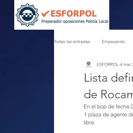
Todas las entradas
Empezando
ESFORPOL
4 mar 
Lista def
de Roca
En el bop de fecha 0
1 plaza de agente de
libre.