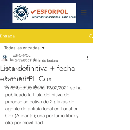
Entrada
Todas las entradas
ESFORPOL
Todas las entradas
12 feb 2021
1 min de lectura
Lista definitiva + fecha
Empezando
examen PL Cox
Tu comunidad
Consejos para bloguear
En el bop de fecha 12/02/2021 se ha 
publicado la Lista definitiva del 
proceso selectivo de 2 plazas de 
agente de policía local en Local en 
Cox (Alicante); una por turno libre y 
otra por movilidad.