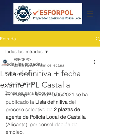
Entrada
Todas las entradas
ESFORPOL
Todas las entradas
20 may 2021
1 min de lectura
Lista definitiva + fecha
Empezando
examen PL Castalla
Tu comunidad
Consejos para bloguear
En el bop de fecha 19/05/2021 se ha 
publicado la 
Lista definitiva
 del 
proceso selectivo de 
2 plazas de 
agente de Policía Local de Castalla
(Alicante); por consolidación de 
empleo.