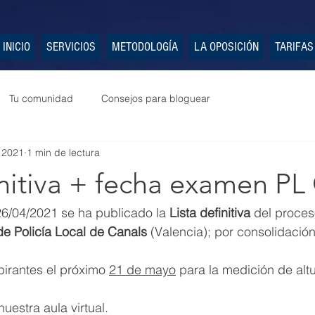
INICIO
SERVICIOS
METODOLOGÍA
LA OPOSICIÓN
TARIFAS
Tu comunidad
Consejos para bloguear
 2021
1 min de lectura
initiva + fecha examen PL
26/04/2021 se ha publicado la 
Lista definitiva
 del proces
de Policía Local de Canals
 (Valencia); por consolidació
irantes el próximo 
21 de mayo
 para la medición de altu
uestra aula virtual.