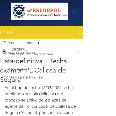
Entrada
Todas las entradas
ESFORPOL
Todas las entradas
18 mar 2022
1 min de lectura
Lista definitiva + fecha
Empezando
examen PL Callosa de
Tu comunidad
Consejos para bloguear
Segura
En el bop de fecha 18/03/2022 se ha 
publicado la 
Lista definitiva
 del 
proceso selectivo de 2 plazas de 
agente de Policía Local de Callosa de 
Segura (Alicante); por consolidación 