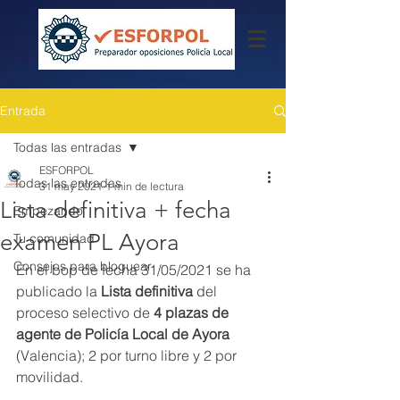
Entrada
Todas las entradas
ESFORPOL
Todas las entradas
31 may 2021
1 min de lectura
Lista definitiva + fecha
Empezando
examen PL Ayora
Tu comunidad
Consejos para bloguear
En el bop de fecha 31/05/2021 se ha 
publicado la 
Lista definitiva
 del 
proceso selectivo de
 4 plazas de 
agente de Policía Local de Ayora 
(Valencia); 2 por turno libre y 2 por 
movilidad.