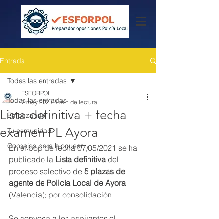
Entrada
Todas las entradas
ESFORPOL
Todas las entradas
7 may 2021
1 min de lectura
Lista definitiva + fecha
Empezando
examen PL Ayora
Tu comunidad
Consejos para bloguear
En el bop de fecha 07/05/2021 se ha 
publicado la
 Lista definitiva
 del 
proceso selectivo de 
5 plazas de 
agente de Policía Local de Ayora
(Valencia); por consolidación.
Se convoca a los aspirantes el 