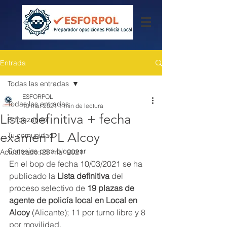
Entrada
Todas las entradas
ESFORPOL
Todas las entradas
10 mar 2021
1 min de lectura
Lista definitiva + fecha
Empezando
examen PL Alcoy
Tu comunidad
Consejos para bloguear
Actualizado:
23 mar 2021
En el bop de fecha 10/03/2021 se ha 
publicado la 
Lista definitiva
 del 
proceso selectivo de 
19 plazas de 
agente de policía local en Local en 
Alcoy
 (Alicante); 11 por turno libre y 8 
por movilidad.