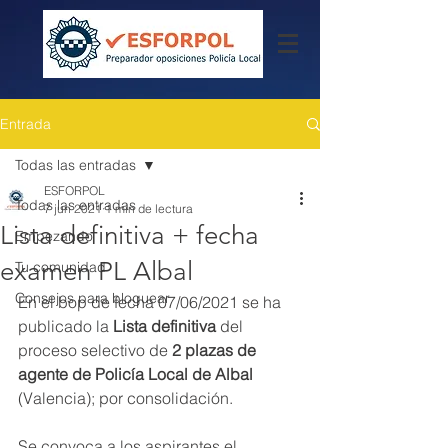
Entrada
Todas las entradas
ESFORPOL
Todas las entradas
7 jun 2021
1 min de lectura
Lista definitiva + fecha
Empezando
examen PL Albal
Tu comunidad
Consejos para bloguear
En el bop de fecha 07/06/2021 se ha 
publicado la 
Lista definitiva
 del 
proceso selectivo de 
2 plazas de 
agente de Policía Local de Albal
(Valencia); por consolidación.
Se convoca a los aspirantes el 