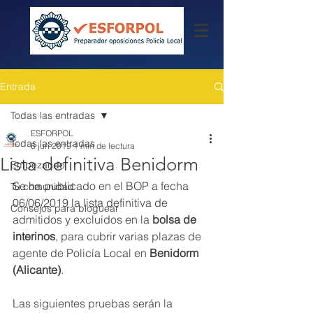
Entrada
Todas las entradas
ESFORPOL
Todas las entradas
6 jun 2019
1 min de lectura
Lista definitiva Benidorm
Empezando
Se ha publicado en el BOP a fecha 
Tu comunidad
06/06/2019 la lista definitiva de 
Consejos para bloguear
admitidos y excluidos en la 
bolsa de 
interinos
, para cubrir varias plazas de 
agente de Policía Local en 
Benidorm 
(Alicante)
. 
Las siguientes pruebas serán la 