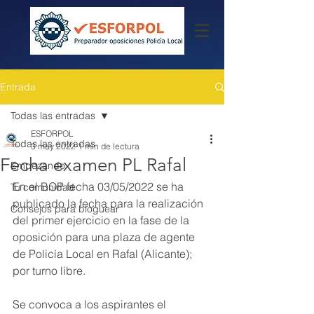
Entrada
Todas las entradas
ESFORPOL
Todas las entradas
3 may 2022
1 min de lectura
Fecha examen PL Rafal
Empezando
En el BOP fecha 03/05/2022 se ha 
Tu comunidad
publicado la fecha para la realización 
Consejos para bloguear
del primer ejercicio en la fase de la 
oposición para una plaza de agente 
de Policía Local en Rafal (Alicante); 
por turno libre.
Se convoca a los aspirantes el 