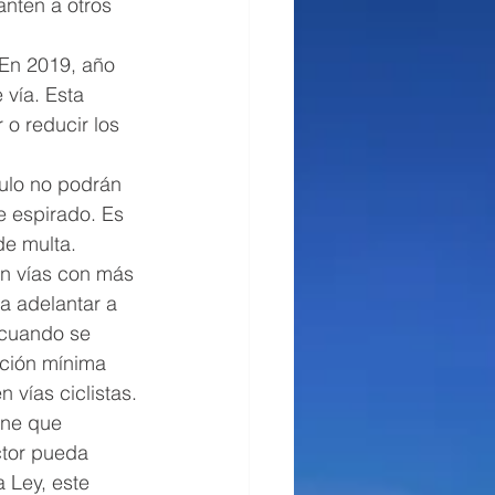
nten a otros 
 En 2019, año 
 vía. Esta 
o reducir los 
ulo no podrán 
e espirado. Es 
de multa.
en vías con más 
a adelantar a 
 cuando se 
ación mínima 
 vías ciclistas.
ene que 
ctor pueda 
 Ley, este 