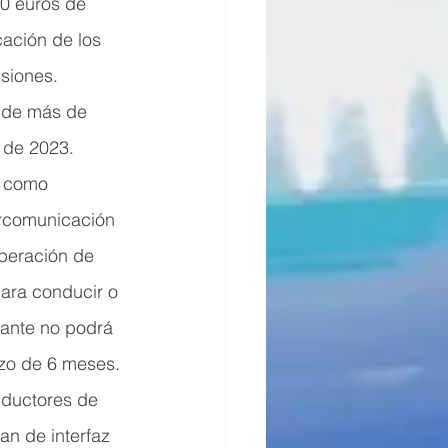
0 euros de 
cación de los 
siones.
s de más de 
 de 2023.
, como 
ercomunicación 
peración de 
para conducir o 
rante no podrá 
azo de 6 meses.
nductores de 
an de interfaz 