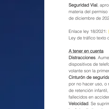
Seguridad Vial
, apr
materia del permiso
de diciembre de 20
Enlace ley 18/2021: 
Ley de tráfico texto 
A tener en cuenta
Distracciones
. Aumen
dispositivos de tele
volante son la prime
Cinturón de segurid
por no hacer uso, o
de retención infanti
fallecidos en accide
Velocidad
. Se supri