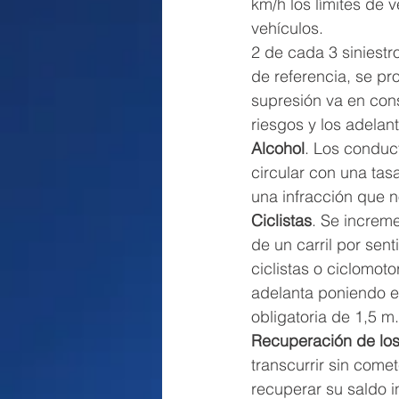
km/h los límites de 
vehículos.
2 de cada 3 siniest
de referencia, se pro
supresión va en cons
riesgos y los adelan
Alcohol
. Los conduc
circular con una tas
una infracción que 
Ciclistas
. Se increme
de un carril por sen
ciclistas o ciclomot
adelanta poniendo en
obligatoria de 1,5 m.
Recuperación de los
transcurrir sin com
recuperar su saldo i