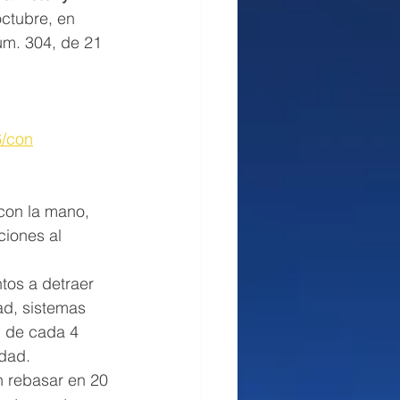
ctubre, en 
úm. 304, de 21 
6/con
 con la mano, 
ciones al 
tos a detraer 
ad, sistemas 
1 de cada 4 
idad.
n rebasar en 20 