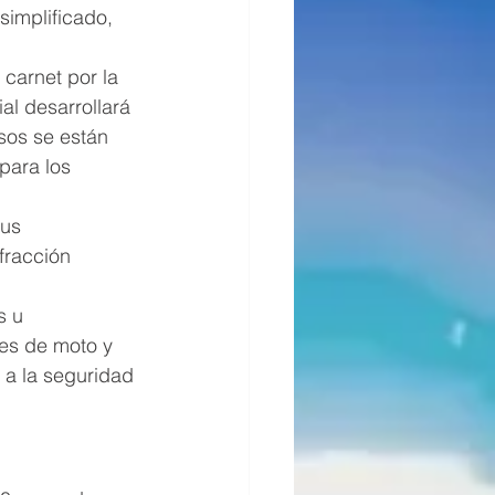
simplificado, 
carnet por la 
al desarrollará 
sos se están 
para los 
sus 
fracción 
s u 
es de moto y 
 a la seguridad 