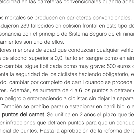
velocidad en las carreteras convencionales cuando adela
ros mortales se producen en carreteras convencionales.
dujeron 239 fallecidos en colisión frontal en este tipo de
onancia con el principio de Sistema Seguro de eliminar 
tamientos son uno de ellos.
tores menores de edad que conduzcan cualquier vehíc
a de alcohol superior a 0,0, tanto en sangre como en air
no cambia, sigue tipificada como muy grave: 500 euros 
nta la seguridad de los ciclistas haciendo obligatorio, 
tido, cambiar por completo de carril cuando se proceda 
ores. Además, se aumenta de 4 a 6 los puntos a detraer
 peligro o entorpeciendo a ciclistas sin dejar la separ
 También se prohíbe parar o estacionar en carril bici o en
 puntos del carnet
. Se unifica en 2 años el plazo que ti
eter infracciones que detraen puntos para que un condu
nicial de puntos. Hasta la aprobación de la reforma de la