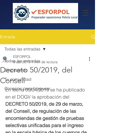
Entrada
Todas las entradas
ESFORPOL
Todas las entradas
9 abr 2019
1 min de lectura
Decreto 50/2019, del
Empezando
Consell
Tu comunidad
Consejos para bloguear
En fecha 09/04/2019 se ha publicado 
en el DOGV la aprobación del 
DECRETO 50/2019, de 29 de marzo, 
del Consell, de regulación de las 
encomiendas de gestión de pruebas 
selectivas unificadas para el ingreso 
en la escala básica de los cuerpos de 