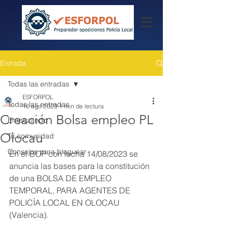
Entrada
Todas las entradas
ESFORPOL
Todas las entradas
16 ago 2023
1 min de lectura
Creación Bolsa empleo PL
Empezando
Olocau
Tu comunidad
Consejos para bloguear
En el BOP con fecha 14/08/2023 se 
anuncia las bases para la constitución 
de una BOLSA DE EMPLEO 
TEMPORAL, PARA AGENTES DE 
POLICÍA LOCAL EN OLOCAU 
(Valencia).