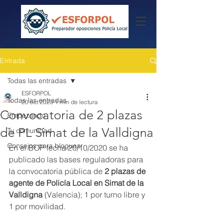
Entrada
Todas las entradas
ESFORPOL
Todas las entradas
20 oct 2020
1 min de lectura
Convocatoria de 2 plazas
Empezando
de PL Simat de la Valldigna
Tu comunidad
Consejos para bloguear
En el BOP fecha 20/10/2020 se ha 
publicado las bases reguladoras para 
la convocatoria pública de 
2 plazas de 
agente de Policía Local en Simat de la 
Valldigna
 (Valencia); 1 por turno libre y 
1 por movilidad.